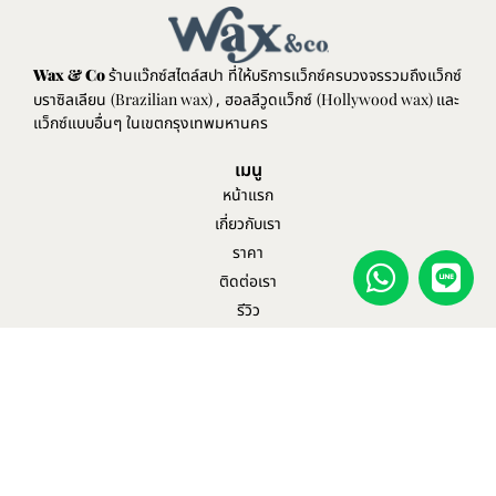
Wax & Co
ร้านแว๊กซ์สไตล์สปา ที่ให้บริการแว็กซ์ครบวงจรรวมถึงแว็กซ์
บราซิลเลียน
(Brazilian wax)
, ฮอลลีวูดแว็กซ์
(Hollywood wax)
และ
แว็กซ์แบบอื่นๆ ในเขตกรุงเทพมหานคร
เมนู
หน้าแรก
เกี่ยวกับเรา
ราคา
ติดต่อเรา
รีวิว
บล็อค
FRANCHISING INQUIRIES
บริการของเรา
ฮอลลีวูดแว็กซ์
บราซิลเลียนแว็กซ์