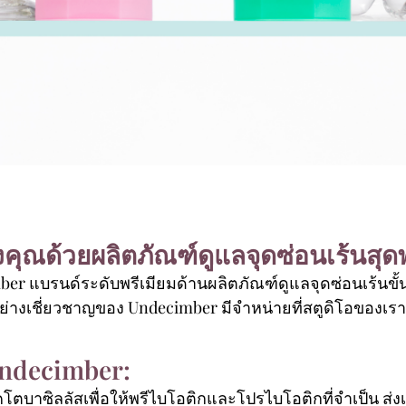
คุณด้วยผลิตภัณฑ์ดูแลจุดซ่อนเร้นสุ
imber แบรนด์ระดับพรีเมียมด้านผลิตภัณฑ์ดูแลจุดซ่อนเร้นข
อย่างเชี่ยวชาญของ Undecimber มีจำหน่ายที่สตูดิโอของเรา
Undecimber:
บาซิลลัสเพื่อให้พรีไบโอติกและโปรไบโอติกที่จำเป็น ส่ง