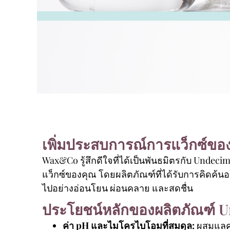
เพิ่มประสบการณ์การแว็กซ์ของ
Wax&Co รู้สึกดีใจที่ได้เป็นพันธมิตรกับ Undec
แว็กซ์ของคุณ โดยผลิตภัณฑ์ที่ได้รับการคิดค้น
ไปอย่างอ่อนโยน ผ่อนคลาย และสดชื่น
ประโยชน์หลักของผลิตภัณฑ์ 
ค่า pH และไมโครไบโอมที่สมดุล:
ผสมแลคโต