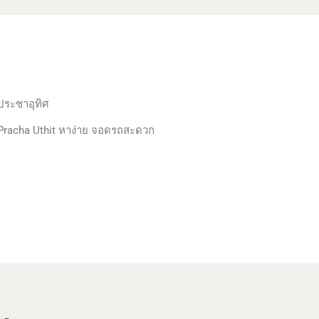
ประชาอุทิศ
ght Pracha Uthit หาง่าย จอดรถสะดวก