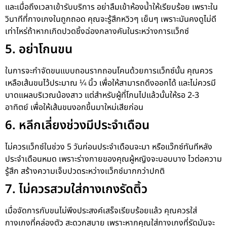
และเมื่อถึงเวลาเข้ารับบริการ อย่าลืมเข้าห้องน้ำให้เรียบร้อย เพราะใน
วินาทีที่กางเกงในถูกถอด คุณจะรู้สึกหวิวๆ เย็นๆ เพราะมันคงดูไม่ดี
เท่าไหร่ถ้าหากเกิดปวดชิ้งฉ่องกลางคันในระหว่างการแว็กซ์
5. อย่าโกนขน
ในการจะกำจัดขนแบบถอนรากถอนโคนด้วยการแว็กซ์นั้น คุณควร
เหลือเส้นขนไว้ประมาณ ¼ นิ้ว เพื่อให้สามารถดึงออกได้ และไม่ควรมี
บาดแผลบริเวณน้องสาว แต่สำหรับผู้ที่โกนไปแล้วนั้นให้รอ 2-3
อาทิตย์ เพื่อให้เส้นขนงอกขึ้นมาใหม่เสียก่อน
6. หลีกเลี่ยงช่วงมีประจำเดือน
ไม่ควรแว็กซ์ในช่วง 5 วันก่อนประจำเดือนจะมา หรือแว๊กซ์ทันทีหลัง
ประจำเดือนหมด เพราะร่างกายของคุณผู้หญิงจะบอบบาง ไวต่อความ
รู้สึก สร้างความเจ็บปวดระหว่างแว็กซ์มากกว่าปกติ
7. ไม่ควรสวมใส่กางเกงรัดติ้ว
เมื่อจัดการกับขนไม่พึงประสงค์เสร็จเรียบร้อยแล้ว คุณควรใส่
กางเกงที่คล่องตัว สะดวกสบาย เพราะหากคุณใส่กางเกงที่รัดมันจะ