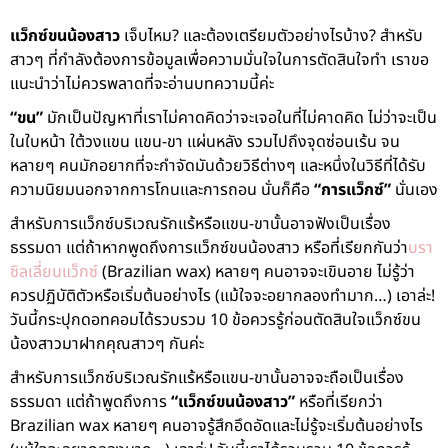
แว็กซ์ขนน้องสาว
เจ็บไหม? และต้องเตรียมตัวอย่างไรบ้าง? สำหรับ
สาวๆ ที่กำลังต้องการข้อมูลเพื่อความมั่นใจในการตัดสินใจทำ เราขอ
แนะนำว่าไม่ควรพลาดที่จะอ่านบทความนี้ค่ะ
“ขน”
มักเป็นปัญหาที่เราไม่คาดคิดว่าจะเจอในที่ไม่คาดคิด ไม่ว่าจะเป็น
ในใบหน้า ใต้วงแขน แขน-ขา แผ่นหลัง รวมไปถึงจุดซ่อนเร้น จน
หลายๆ คนมักอยากที่จะกำจัดมันด้วยวิธีต่างๆ และหนึ่งในวิธีที่ได้รับ
ความนิยมนอกจากการโกนและการถอน นั่นก็คือ
“การแว็กซ์”
นั่นเอง
สำหรับการแว็กซ์บริเวณรักแร้หรือแขน-ขานั้นอาจฟังเป็นเรื่อง
ธรรมดา แต่ถ้าหากพูดถึงการแว็กซ์ขนน้องสาว หรือที่เรียกกันว่า
บรา
ซิลเลี่ยนแว็กซ์
(Brazilian wax) หลายๆ คนอาจจะเขินอาย ไม่รู้ว่า
ควรปฏิบัติตัวหรือเริ่มต้นอย่างไร (แม้ใจจะอยากลองทำมาก…) เอาล่ะ!
วันนี้กระปุกดอทคอมได้รวบรวม 10 ข้อควรรู้ก่อนตัดสินใจแว็กซ์ขน
น้องสาวมาฝากคุณสาวๆ กันค่ะ
สำหรับการแว็กซ์บริเวณรักแร้หรือแขน-ขานั้นอาจจะถือเป็นเรื่อง
ธรรมดา แต่ถ้าพูดถึงการ
“แว็กซ์ขนน้องสาว”
หรือที่เรียกว่า
Brazilian wax หลายๆ คนอาจรู้สึกอึดอัดและไม่รู้จะเริ่มต้นอย่างไร