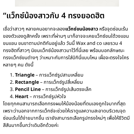
“แว็กซ์น้องสาวกับ 4 ทรงยอดฮิต
เชื่อว่าสาวๆ หลายคนอยากจะลอง
แว็กซ์ขนน้องสาว
หรือจุดซ่อนเร้น
ของตัวเองดูสักครั้ง เพราะที่ผ่านๆ มาก็อาจจะเคยแว็กซ์ขนใต้วงแขน
ขนแขน ขนขาตามปกติกันอยู่แล้ว วันนี้ Wax and co เลยรวม 4
ทรงฮิตที่สาวๆ นิยมแว็กซ์น้องสาวมาไว้ที่นี่เลย พร้อมบอกลักษณะ
ทรงแว็กซ์ขนต่างๆ ว่าเหมาะกับการใส่บิกินี่แบบไหน เผื่อจะตรงใจใคร
หลายๆ คน ดังนี้
Triangle
– การแว็กซ์รูปสามเหลี่ยม
Rectangle
– การแว็กซ์รูปสี่เหลี่ยม
Pencil
Line
– การแว็กซ์รูปเส้นตรงเล็ก
Heart
– การแว็กซ์รูปหัวใจ
โดยทุกคนสามารถเลือกทรงผมให้น้องน้อยที่ตนเองถูกใจมากที่สุด
เพราะว่านอกจากการแว็กซ์จะช่วยให้เราดูแลความสะอาดบริเวณจุด
ซ่อนเร้นได้ง่ายมากขึ้น เรายังสามารถเลือกรูปทรงใหม่ๆ เพื่อให้ชีวิตมี
สีสันมากขึ้นกว่าเดิมอีกด้วยค่ะ