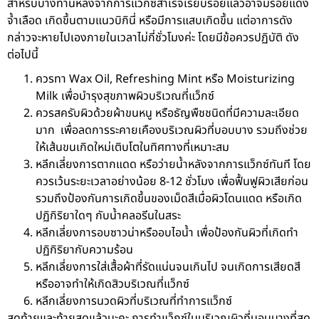
สำหรับบางท่านหลังจากการแว็กซ์สำเร็จเรียบร้อยแล้วอาจมีรอยแดง
จ้ำเลือด เกิดขึ้นตามแนวบิกินี่ หรือมีการแสบเกิดขึ้น แต่อาการดัง
กล่าวจะหายไปเองภายในเวลาไม่กี่ชั่วโมงค่ะ โดยมีข้อควรปฏิบัติ ดัง
ต่อไปนี้
ควรทา Wax Oil, Refreshing Mint หรือ Moisturizing
Milk เพื่อบำรุงสุขภาพผิวบริเวณที่แว็กซ์
ควรสครับผิวด้วยผ้าขนหนู หรือธัญพืชชนิดที่มีความละเอียด
มาก เพื่อลดการระคายเคืองบริเวณผิวที่บอบบาง รวมถึงช่วย
ให้เส้นขนเกิดใหม่เติบโตในทิศทางที่เหมาะสม
หลีกเลี่ยงการตากแดด หรือว่ายน้ำหลังจากการแว็กซ์ทันที โดย
ควรเว้นระยะเวลาอย่างน้อย 8-12 ชั่วโมง เพื่อฟื้นฟูผิวเสียก่อน
รวมถึงป้องกันการเกิดขึ้นของเม็ดสีเมื่อผิวโดนแดด หรือเกิด
ปฏิกิริยาใดๆ กับน้ำคลอรีนในสระ
หลีกเลี่ยงการอบซาวน่าหรืออบไอน้ำ เพื่อป้องกันผิวที่เกิดทำ
ปฏิกิริยากับความร้อน
หลีกเลี่ยงการใส่เสื้อผ้าที่รัดแน่นจนเกินไป จนเกิดการเสียดสี
หรืออาจทำให้เกิดสิวบริเวณที่แว็กซ์
หลีกเลี่ยงการนวดผิวที่บริเวณที่ทำการแว็กซ์
สุดท้ายและท้ายสุดแล้วนะคะ การทำแว็กซ์ในบริเวณผิวที่บอบบางที่สุด